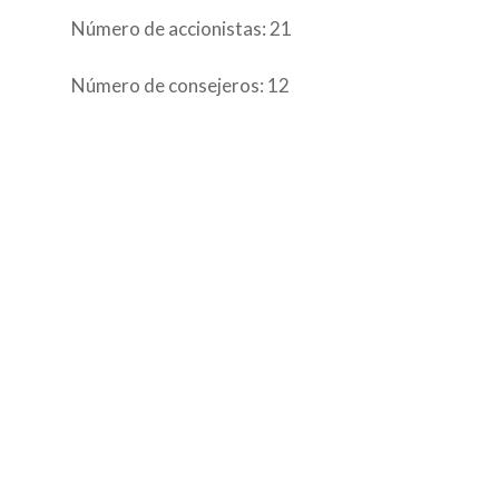
Número de accionistas: 21
ESPAÑOL
Número de consejeros: 12
ENGLISH
CONTACTO
PORTUGUÊS
SOCIOS