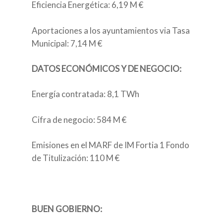
Eficiencia Energética: 6,19 M €
Aportaciones a los ayuntamientos via Tasa
Municipal: 7,14 M €
DATOS ECONÓMICOS Y DE NEGOCIO:
NUESTRA EMPRES
Energía contratada: 8,1 TWh
QUIÉNES SOMOS
Cifra de negocio: 584 M €
Emisiones en el MARF de IM Fortia 1 Fondo
NUESTROS SERVIC
de Titulización: 110 M €
CÓMO TRABAJAM
BUEN GOBIERNO:
FORTIA AL DÍA