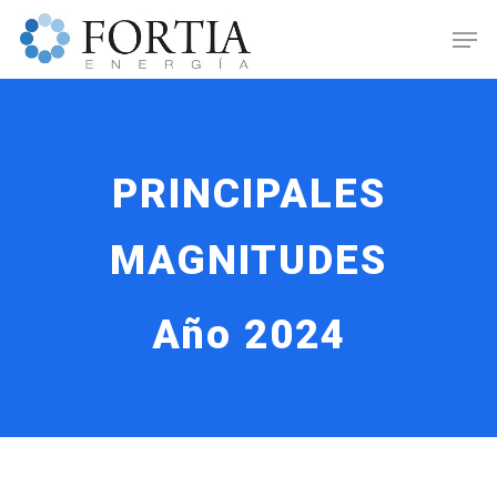
PRINCIPALES
MAGNITUDES
Año 2024
Hit enter to search or ESC to close