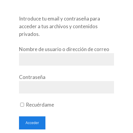
Introduce tu email y contraseña para
acceder a tus archivos y contenidos
NUESTRA EMPRES
privados.
QUIÉNES SOMOS
Nombre de usuario o dirección de correo
NUESTROS SERVIC
Contraseña
CÓMO TRABAJAM
Recuérdame
FORTIA AL DÍA
ESPAÑOL