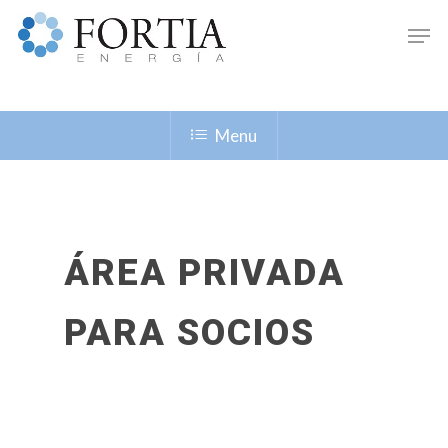
Menu
ÁREA PRIVADA
Hit enter to search or ESC to close
PARA SOCIOS