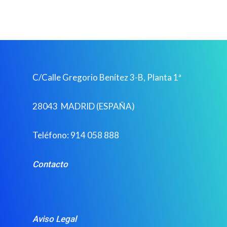
ENGLISH
CONTACTO
PORTUGUÊS
SOCIOS
C/Calle Gregorio Benítez 3-B, Planta 1ª
28043 MADRID (ESPAÑA)
Teléfono: 914 058 888
Contacto
Aviso Legal