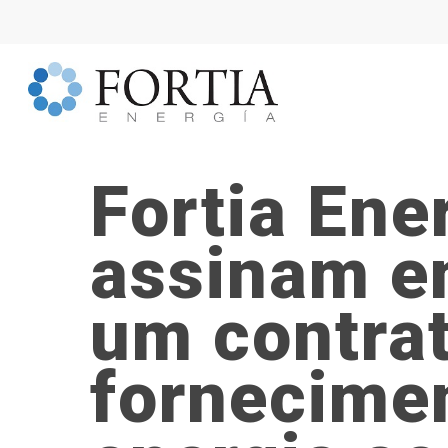
Fortia Ene
assinam e
um contra
fornecime