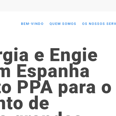
BEM-VINDO
QUEM SOMOS
OS NOSSOS SER
rgia e Engie
m Espanha
to PPA para o
nto de