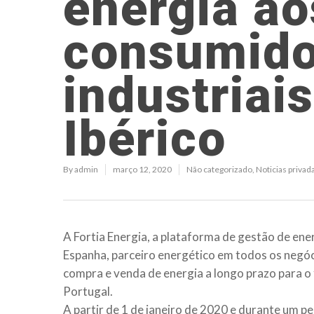
energia ao
Hit enter to search or ESC to close
consumido
industriai
Ibérico
By
admin
março 12, 2020
Não categorizado
,
Noticias privad
A Fortia Energia, a plataforma de gestão de ene
Espanha, parceiro energético em todos os negó
compra e venda de energia a longo prazo para o
Portugal.
A partir de 1 de janeiro de 2020 e durante um p