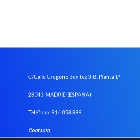
C/Calle Gregorio Benítez 3-B, Planta 1ª
28043 MADRID (ESPAÑA)
Teléfono: 914 058 888
Contacto