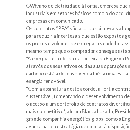
GWh/ano de eletricidade à Fortia, empresa que 
industriais em setores básicos como o do aço, c
empresas em comunicado.
Os contratos “PPA” são acordos bilaterais a lo
para reduzir a incerteza a que estão expostos 
os preços e volumes de entrega, o vendedor ass
mesmo tempo que o comprador consegue estabil
“A energia será obtida da carteira da Engie na Pe
através dos seus ativos ou das suas operações 
carbono está a desenvolver na Ibéria uma estr
energia renovável.
“Com a assinatura deste acordo, a Fortia contri
sustentável, fomentando o desenvolvimento de f
o acesso a um portefolio de contratos diversifi
mais competitivo”, afirma Blanca Losada, Pres
grande companhia energética global como a Engie
avança na sua estratégia de colocar à disposiçã