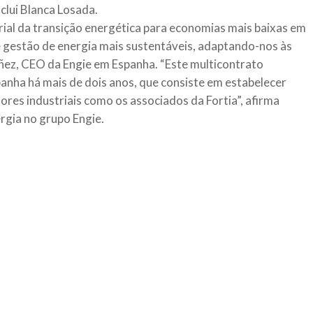
clui Blanca Losada.
rial da transição energética para economias mais baixas em
 gestão de energia mais sustentáveis, adaptando-nos às
ez, CEO da Engie em Espanha. “Este multicontrato
panha há mais de dois anos, que consiste em estabelecer
res industriais como os associados da Fortia”, afirma
rgia no grupo Engie.